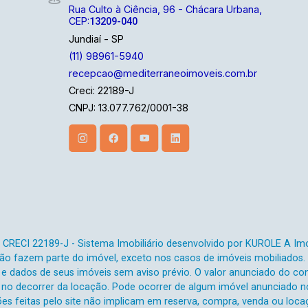
Rua Culto à Ciência, 96 - Chácara Urbana,
CEP:
13209-040
Jundiaí - SP
(11) 98961-5940
recepcao@mediterraneoimoveis.com.br
Creci: 22189-J
CNPJ: 13.077.762/0001-38
 - CRECI 22189-J - Sistema Imobiliário desenvolvido por KUROLE A Imob
o fazem parte do imóvel, exceto nos casos de imóveis mobiliados. A i
 e dados de seus imóveis sem aviso prévio. O valor anunciado do c
o decorrer da locação. Pode ocorrer de algum imóvel anunciado no 
ções feitas pelo site não implicam em reserva, compra, venda ou loc