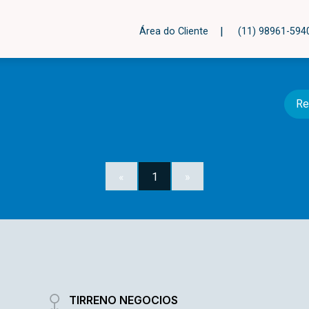
|
Área do Cliente
(11) 98961-59
Re
«
1
»
TIRRENO NEGOCIOS