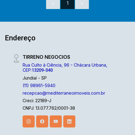
imobiliária com mais de 40 anos de mercado e
«
1
»
com uma vasta experiência na administração de
imóveis para venda ou locação. Contamos com
uma ampla opção de imóveis residenciais,
comerciais e lançamentos e equipe Mediterrâneo
Imóveis é especializada e recebe treinamento
Endereço
exclusivo para melhor te atender. Ligue e solicite
seu atendimento!
TIRRENO NEGOCIOS
Rua Culto à Ciência, 96 - Chácara Urbana,
CEP:
13209-040
Jundiaí - SP
(11) 98961-5940
recepcao@mediterraneoimoveis.com.br
Creci: 22189-J
CNPJ: 13.077.762/0001-38