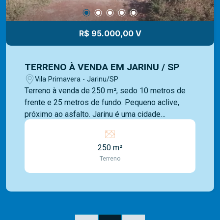
R$ 95.000,00 V
TERRENO À VENDA EM JARINU / SP
Vila Primavera - Jarinu/SP
Terreno à venda de 250 m², sedo 10 metros de
frente e 25 metros de fundo. Pequeno aclive,
próximo ao asfalto. Jarinu é uma cidade
localizada no estado de São Paulo. Ela possui
uma área que inclui áreas residenciais,
250 m²
comerciais e rurais. A cidade é conhecida por sua
Terreno
proximidade com áreas de agricultura e por
oferecer acesso a serviços e comércio na região.
Além disso, está próxima de outras cidades e
possui infraestrutura que atende às
necessidades da população local. Somos uma