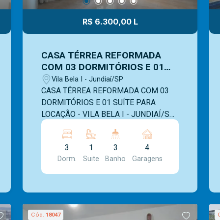
R$ 6.300,00 L
CASA TÉRREA REFORMADA
COM 03 DORMITÓRIOS E 01
SUÍTE PARA LOCAÇÃO - VILA
Vila Bela I - Jundiaí/SP
BELA I - JUNDIAÍ/SP
CASA TÉRREA REFORMADA COM 03
DORMITÓRIOS E 01 SUÍTE PARA
LOCAÇÃO - VILA BELA I - JUNDIAÍ/SP
CASA TÉRREA TODA REFORMADA
PARA LOCAÇÃO COM 03 QUARTOS ,
3
1
3
4
250,00 m2 DE TERRENO E 190,00 M2
Dorm.
Suite
Banho
Garagens
DE CONSTRUÇÃO, GARAGEM PARA
ATÉ 04 VEÍCULOS, PORTÃO
ELETRÔNICO, CERCA ELÉTRICA ,
ESPAÇO GOURMET COM
CHURRASQUEIRA DE ALVENARIA,
Cód.
18047