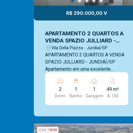
R$ 290.000,00 V
APARTAMENTO 2 QUARTOS A
VENDA SPAZIO JULLIARD -
JUNDIAÍ/SP
Vila Della Piazza - Jundiaí/SP
APARTAMENTO 2 QUARTOS A VENDA
SPAZIO JULLIARD - JUNDIAÍ/SP
Apartamento em uma excelente
localização atras do Jundiai shopping,
com 2 dormitórios, cozinha com
2
1
1
49 m²
armarios, sala 2 ambientes, área de
Dorm.
Banho
Garagem
A. Útil
serviço e 1 vaga de garagem. O bairro
oferece acesso facilitado às principais
vias da cidade, com ligação para a
Rodovia Anhanguera e para diferentes
regiões de Jundiaí. A região conta com
Cód.
18048