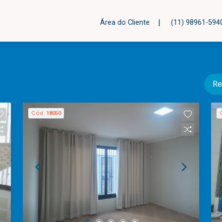
|
Área do Cliente
(11) 98961-59
Re
Cód.
18050