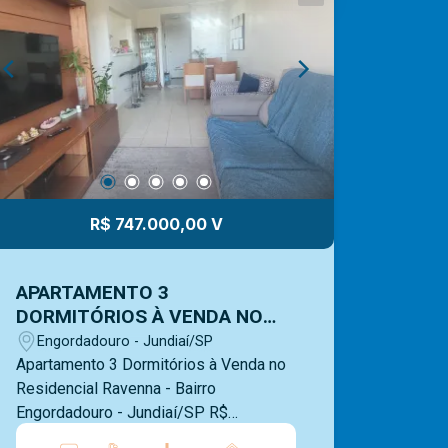
experiência na administração de
imóveis para venda ou locação.
Contamos com uma ampla opção de
imóveis residenciais, comerciais e
lançamentos e equipe Mediterrâneo
Imóveis é especializada e recebe
treinamento exclusivo para melhor te
atender. Ligue e solicite seu
atendimento!
R$ 747.000,00 V
APARTAMENTO 3
DORMITÓRIOS À VENDA NO
RESIDENCIAL RAVENNA -
Engordadouro - Jundiaí/SP
ENGORDADOURO - JUNDIAÍ/SP
Apartamento 3 Dormitórios à Venda no
Residencial Ravenna - Bairro
Engordadouro - Jundiaí/SP R$
747.000,00 Apartamento 86m² de área