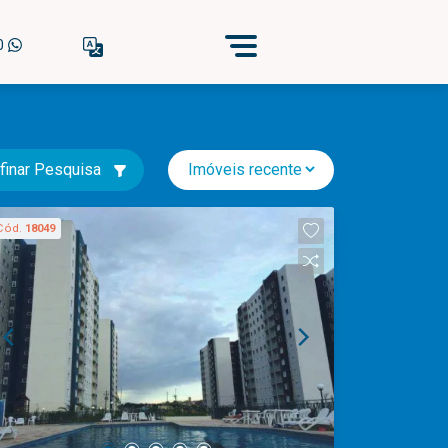
40
finar Pesquisa
Cód.
18049