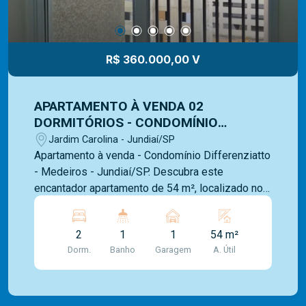
R$ 360.000,00 V
APARTAMENTO À VENDA 02
DORMITÓRIOS - CONDOMÍNIO
DIFFERENZIATTO - MEDEIROS -
Jardim Carolina - Jundiaí/SP
JUNDIAÍ-SP.
Apartamento à venda - Condomínio Differenziatto
- Medeiros - Jundiaí/SP. Descubra este
encantador apartamento de 54 m², localizado no
Medeiros. Com 2 dormitórios, sala para 2
ambientes com varanda, cozinha, lavanderia e
2
1
1
54 m²
banheiro social, este imóvel oferece conforto e
Dorm.
Banho
Garagem
A. Útil
praticidade. A unidade possui sol da tarde e uma
vista livre, proporcionando um ambiente
iluminado e agradável. O condomínio conta com
lazer completo, incluindo piscinas, 3