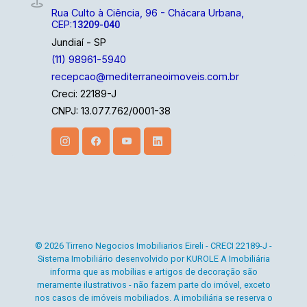
residenciais, comerciais e lançamentos. A equipe
Rua Culto à Ciência, 96 - Chácara Urbana,
CEP:
13209-040
Mediterrâneo Imóveis é especializada e recebe
Jundiaí - SP
treinamento exclusivo para melhor te atender.
(11) 98961-5940
Ligue e solicite seu atendimento!
recepcao@mediterraneoimoveis.com.br
Creci: 22189-J
CNPJ: 13.077.762/0001-38
© 2026 Tirreno Negocios Imobiliarios Eireli - CRECI 22189-J -
Sistema Imobiliário desenvolvido por KUROLE A Imobiliária
informa que as mobílias e artigos de decoração são
meramente ilustrativos - não fazem parte do imóvel, exceto
nos casos de imóveis mobiliados. A imobiliária se reserva o