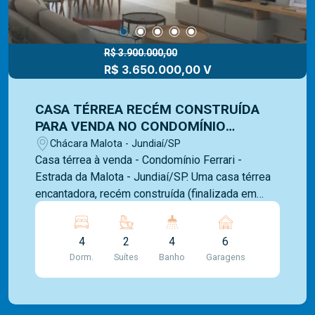
R$ 3.900.000,00
R$ 3.650.000,00 V
CASA TÉRREA RECÉM CONSTRUÍDA
PARA VENDA NO CONDOMÍNIO
FERRARI NA ESTRADA DA MALOTA EM
Chácara Malota - Jundiaí/SP
JUNDIAÍ/SP
Casa térrea à venda - Condomínio Ferrari -
Estrada da Malota - Jundiaí/SP. Uma casa térrea
encantadora, recém construída (finalizada em
março/2024), com 393m² de área construída em
um terreno de 3300m², um verdadeiro refúgio em
4
2
4
6
meio à natureza da Serra do Japi, muito verde e
Dorm.
Suítes
Banho
Garagens
ar puro. Casa com 4 dormitórios, sendo 2 suítes.
Todos os dormitórios voltados para sol da
manhã. Suíte máster com jacuzzi e bancada de
pia dupla. Banheiros das suítes, social, da piscina