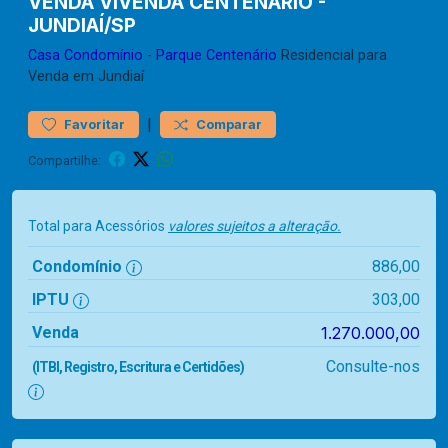
VENDA VIVENDA CENTENÁRIO -
JUNDIAÍ/SP
Casa
Condomínio
-
Parque Centenário
Residencial para
Venda em Jundiaí
|
Favoritar
Comparar
Compartilhe:
Total para Acessórios
valores sujeitos a alteração.
Condomínio
886,00
IPTU
303,00
Venda
1.270.000,00
Consulte-nos
(ITBI, Registro, Escritura e Certidões)