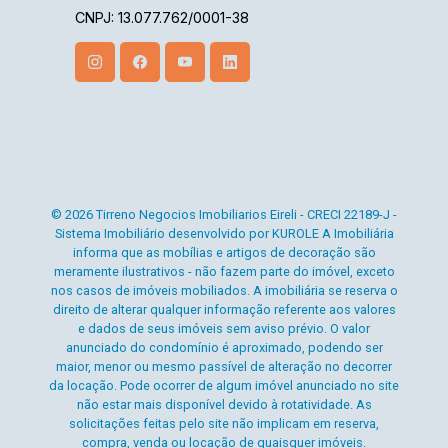
venda ou locação. E contamos com uma ampla
CNPJ: 13.077.762/0001-38
opção de imóveis residenciais, comerciais e
lançamentos. A equipe Mediterrâneo Imóveis é
especializada e recebe treinamento exclusivo
para melhor te atender. Ligue e solicite seu
atendimento !
© 2026 Tirreno Negocios Imobiliarios Eireli - CRECI 22189-J -
Sistema Imobiliário desenvolvido por KUROLE A Imobiliária
informa que as mobílias e artigos de decoração são
meramente ilustrativos - não fazem parte do imóvel, exceto
nos casos de imóveis mobiliados. A imobiliária se reserva o
direito de alterar qualquer informação referente aos valores
e dados de seus imóveis sem aviso prévio. O valor
anunciado do condomínio é aproximado, podendo ser
maior, menor ou mesmo passível de alteração no decorrer
da locação. Pode ocorrer de algum imóvel anunciado no site
não estar mais disponível devido à rotatividade. As
solicitações feitas pelo site não implicam em reserva,
compra, venda ou locação de quaisquer imóveis.