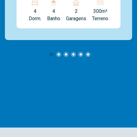
uma suíte com closet e um escritório. Banheiro
4
4
2
300m²
social, sala para 2 ambientes, lavabo, inferior
Dorm.
Banho
Garagens
Terreno
copa cozinha e área de serviço com quarto de
empregada com banheiro. Quintal com garagem
coberta e 3 vagas descoberta. Área gourmet, e
inferior salão de festa com banheiro. Somos
uma imobiliária com mais de 40 anos de
mercado. Com uma vasta experiência na
administração de imóveis para venda ou
locação. E contamos com uma ampla opção de
imóveis residenciais, comerciais e lançamentos.
A equipe Mediterrâneo Imóveis é especializada
e recebe treinamento exclusivo para melhor te
atender. Ligue e solicite seu atendimento!