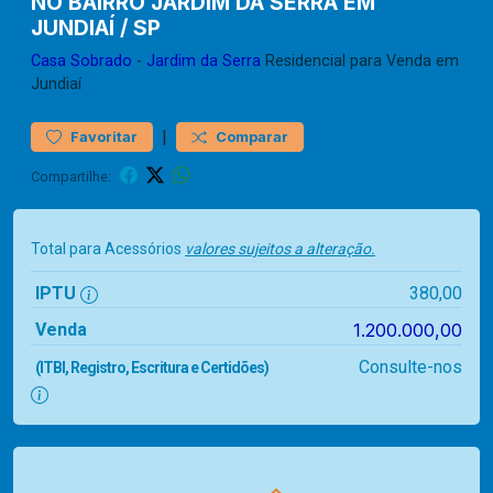
NO BAIRRO JARDIM DA SERRA EM
JUNDIAÍ / SP
Casa
Sobrado
-
Jardim da Serra
Residencial para Venda em
Jundiaí
|
Favoritar
Comparar
Compartilhe:
Total para Acessórios
valores sujeitos a alteração.
IPTU
380,00
Venda
1.200.000,00
Consulte-nos
(ITBI, Registro, Escritura e Certidões)