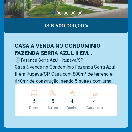
R$ 6.500.000,00 V
CASA A VENDA NO CONDOMINIO
FAZENDA SERRA AZUL II EM
ITUPEVA/SP
Fazenda Serra Azul - Itupeva/SP
Casa à venda no Condomínio Fazenda Serra Azul
II em Itupeva/SP Casa com 800m² de terreno e
640m² de construção, sendo 5 suítes com uma
ampla sacada e uma linda vista Livre para a serra,
4 banheiros, 1 lavabo. Cozinha integrada com uma
5
5
4
4
sala de TV, Sala de estar Sala de Tv com
Dorm.
Suítes
Banho
Garagens
escritório. Área Gourmet completa, com armários
planejados, churrasqueira, forno de pizza,
cooktop, coifa, piscina de borda infinita com vista
para a Serra, adega subterrânea, horta, pomar.