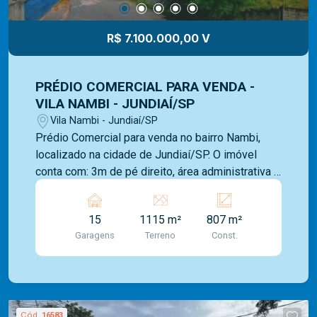
R$ 7.100.000,00 V
PRÉDIO COMERCIAL PARA VENDA -
VILA NAMBI - JUNDIAÍ/SP
Vila Nambi - Jundiaí/SP
Prédio Comercial para venda no bairro Nambi,
localizado na cidade de Jundiaí/SP. O imóvel
conta com: 3m de pé direito, área administrativa e
4,10m e 8,20 na área de produção com vestiário,
banheiro, refeitório e várias salas,
15
1115 m²
807 m²
estacionamento para 15 carros. Somos uma
Garagens
Terreno
Const.
imobiliária com mais de 40 anos de mercado e
com uma vasta experiência na administração de
imóveis para venda ou locação. Contamos com
uma ampla opção de imóveis residenciais,
comerciais e lançamentos e equipe Mediterrâneo
Cód.
16583