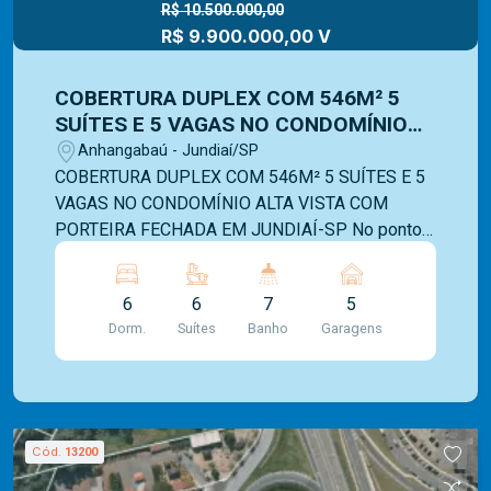
R$ 10.500.000,00
R$ 9.900.000,00 V
COBERTURA DUPLEX COM 546M² 5
SUÍTES E 5 VAGAS NO CONDOMÍNIO
ALTA VISTA COM PORTEIRA FECHADA
Anhangabaú - Jundiaí/SP
EM JUNDIAÍ-SP
COBERTURA DUPLEX COM 546M² 5 SUÍTES E 5
VAGAS NO CONDOMÍNIO ALTA VISTA COM
PORTEIRA FECHADA EM JUNDIAÍ-SP No ponto
mais elevado de um dos endereços mais
desejados de Jundiaí, esta cobertura duplex no
6
6
7
5
Alta Vista representa a convergência perfeita
Dorm.
Suítes
Banho
Garagens
entre arquitetura contemporânea, privacidade
absoluta e sofisticação atemporal. Trata-se
atualmente da maior cobertura residencial
disponível em Jundiaí, reunindo escala,
exclusividade e diferenciais raramente
Cód.
13200
encontrados em um único imóvel. Com 546 m² de