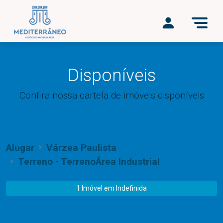
Disponíveis
Confira nossa cartela de imóveis disponíveis
Alugar
Várzea Paulista
Terreno - TerrenoÁrea Industrial
1 Imóvel em
Indefinida