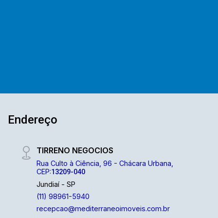
garagem para quatro veículos, sendo duas
vagas cobertas. O imóvel possui instalação
preparada para boiler. O condomínio é fechado e
conta com portaria e segurança armada 24
horas. Oferece estrutura com piscinas, salões
de festas, salão de jogos, quadras esportivas,
academia, espaços de convivência, praças,
jardins, pista de skate, campo de futebol, pista
de cooper, espaço pet e espaço gourmet
destinado a eventos. Somos uma imobiliária
Endereço
com mais de 40 anos de mercado. Com uma
vasta experiência na administração de imóveis
para venda ou locação. E contamos com uma
TIRRENO NEGOCIOS
ampla opção de imóveis residenciais,
Rua Culto à Ciência, 96 - Chácara Urbana,
comerciais e lançamentos. A equipe
CEP:
13209-040
Mediterrâneo Imóveis é especializada e recebe
Jundiaí - SP
treinamento exclusivo para melhor te atender.
(11) 98961-5940
Ligue e solicite seu atendimento!!!!
recepcao@mediterraneoimoveis.com.br