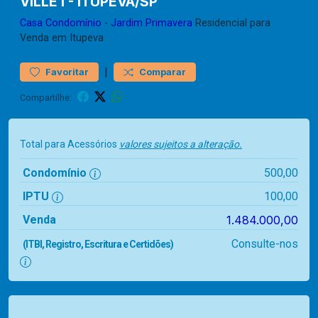
VILLE I - ITUPEVA/SP
Casa
Condomínio
-
Jardim Primavera
Residencial para
Venda em Itupeva
|
Favoritar
Comparar
Compartilhe:
Total para Acessórios
valores sujeitos a alteração.
Condomínio
500,00
IPTU
100,00
Venda
1.484.000,00
Consulte-nos
(ITBI, Registro, Escritura e Certidões)