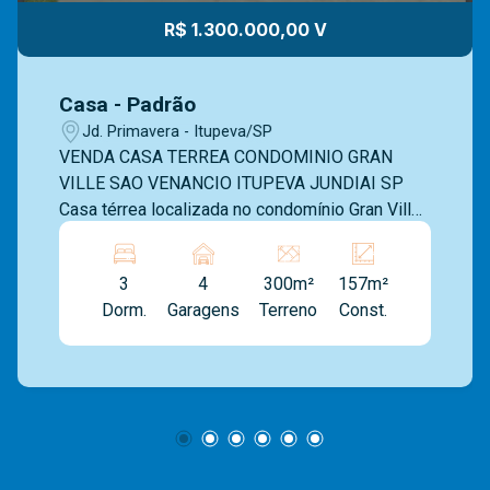
R$ 1.300.000,00 V
Casa - Padrão
Jd. Primavera - Itupeva/SP
VENDA CASA TERREA CONDOMINIO GRAN
VILLE SAO VENANCIO ITUPEVA JUNDIAI SP
Casa térrea localizada no condomínio Gran Ville
São Venâncio, em Itupeva. O imóvel possui
terreno de 300 m² e área construída de 155,15
3
4
300m²
157m²
m². A residência conta com três dormitórios,
Dorm.
Garagens
Terreno
Const.
sendo duas suítes, uma delas com closet, além
de dois banheiros sociais. A cozinha é integrada
à sala de jantar e à sala de estar. Dispõe de
lavanderia , espaço gourmet conta com bancada,
churrasqueira e cobertura integrada. Possui
acesso direto ao jardim, permitindo integração
com a área externa com churrasqueira ,e