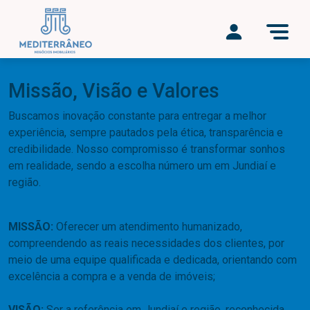
Missão, Visão e Valores
Buscamos inovação constante para entregar a melhor
experiência, sempre pautados pela ética, transparência e
credibilidade. Nosso compromisso é transformar sonhos
em realidade, sendo a escolha número um em Jundiaí e
região.
MISSÃO:
Oferecer um atendimento humanizado,
compreendendo as
reais necessidades dos clientes
, por
meio de uma
equipe qualificada
e
dedicada
, orientando com
excelência a compra e a venda de imóveis;
VISÃO:
Ser a referência em Jundiaí e região, reconhecida