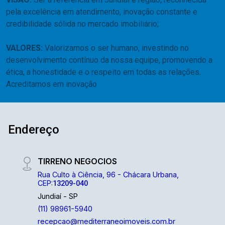
pela
excelência
em atendimento, inovação constante
e
credibilidade sólida no mercado imobiliário;
VALORES:
Valorizamos o ser humano, investindo no
desenvolvimento contínuo da nossa equipe, promovendo a
ética
, a
honestidade
e o
respeito
em todas as relações.
Acreditamos em inovação
Endereço
TIRRENO NEGOCIOS
Rua Culto à Ciência, 96 - Chácara Urbana,
CEP:
13209-040
Jundiaí - SP
(11) 98961-5940
recepcao@mediterraneoimoveis.com.br