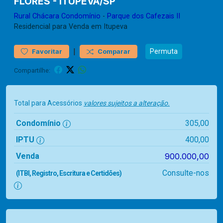
FLORES - ITUPEVA/SP
Rural
Chácara Condomínio
-
Parque dos Cafezais II
Residencial para Venda em Itupeva
|
Permuta
Favoritar
Comparar
Compartilhe:
Total para Acessórios
valores sujeitos a alteração.
Condomínio
305,00
IPTU
400,00
Venda
900.000,00
Consulte-nos
(ITBI, Registro, Escritura e Certidões)