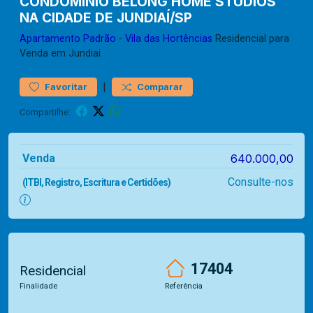
CONDOMÍNIO BELONG HOME STUDIOS
NA CIDADE DE JUNDIAÍ/SP
Apartamento
Padrão
-
Vila das Hortências
Residencial para
Venda em Jundiaí
|
Favoritar
Comparar
Compartilhe:
Venda
640.000,00
Consulte-nos
(ITBI, Registro, Escritura e Certidões)
17404
Residencial
Finalidade
Referência