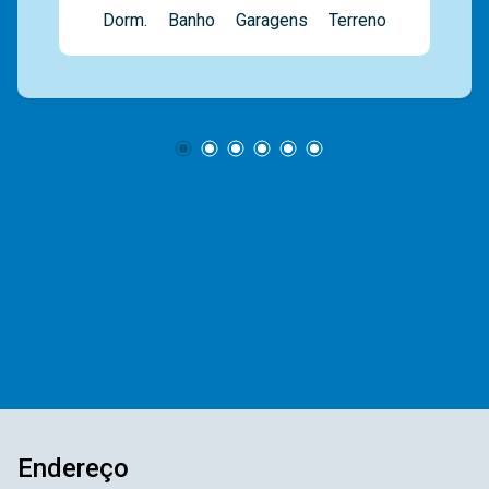
Dorm.
Banho
Garagens
Terreno
armários, área de serviço com armários, suíte
com closet, 1 dormitório com armários, + 1
dormitório, banheiro social. Piso inferior com
ampla sala, mini copa/bar, 1 suíte, banheiro,
deposito, área de serviço, amplo espaço
gourmet com churrasqueira, paisagismo, piscina,
4 vagas se 2 cobertas. Somos uma imobiliária
com mais de 40 anos de mercado. Com uma
vasta experiência na administração de imóveis
para venda ou locação. E contamos com uma
ampla opção de imóveis residenciais,
comerciais e lançamentos. A equipe
Mediterrâneo Imóveis é especializada e recebe
treinamento exclusivo para melhor te atender.
Ligue e solicite seu atendimento!!!!
Endereço