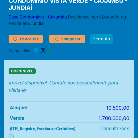
CONDOMÍNIO VISTA VERDE - CAXAMBU -
JUNDIAÍ
Casa
Condomínio
-
Caxambu
Residencial para Locação ou
Venda em Jundiaí
|
Permuta
Favoritar
Comparar
Compartilhe:
DISPONÍVEL
Imóvel disponível. Contate-nos pessoalmente para
visita-lo
Aluguel
10.500,00
Venda
1.700.000,00
Consulte-nos
(ITBI, Registro, Escritura e Certidões)