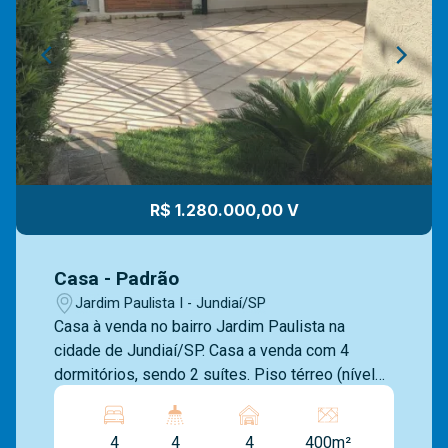
R$ 1.280.000,00 V
Casa - Padrão
Jardim Paulista I - Jundiaí/SP
Casa à venda no bairro Jardim Paulista na
cidade de Jundiaí/SP. Casa a venda com 4
dormitórios, sendo 2 suítes. Piso térreo (nível
da Rua) com sala de Jantar, lavabo, sala de estar
com desnível de 2 degraus, com sacada,
4
4
4
400m²
mezanino, ampla copa/cozinha repleta de