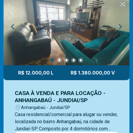
uma ampla opção de imóveis residenciais,
comerciais e lançamentos e equipe Mediterrâneo
Imóveis é especializada e recebe treinamento
exclusivo para melhor te atender. Ligue e solicite
seu atendimento!
R$ 12.000,00 L
R$ 1.380.000,00 V
CASA À VENDA E PARA LOCAÇÃO -
ANHANGABAÚ - JUNDIAI/SP
Anhangabaú - Jundiaí/SP
Casa residencial/comercial para alugar ou vender,
localizada no bairro Anhangabaú, na cidade de
Jundiaí-SP. Composto por 4 dormitórios com