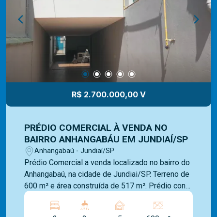
Mediterrâneo Imóveis é especializada e recebe
treinamento exclusivo para melhor te atender.
Ligue e solicite seu atendimento!
R$ 2.700.000,00 V
PRÉDIO COMERCIAL À VENDA NO
BAIRRO ANHANGABÁU EM JUNDIAÍ/SP
Anhangabaú - Jundiaí/SP
Prédio Comercial a venda localizado no bairro do
Anhangabaú, na cidade de Jundiai/SP. Terreno de
600 m² e área construída de 517 m². Prédio conta
com amplas salas, diversos banheiros, um
espaçoso salão e edícula nos fundos.