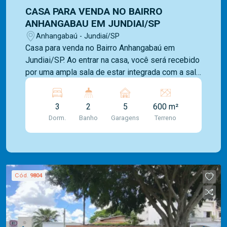
CASA PARA VENDA NO BAIRRO
ANHANGABAU EM JUNDIAI/SP
Anhangabaú - Jundiaí/SP
Casa para venda no Bairro Anhangabaú em
Jundiai/SP. Ao entrar na casa, você será recebido
por uma ampla sala de estar integrada com a sala
de jantar, criando um ambiente perfeito para
receber convidados e realizar jantares especiais.
3
2
5
600 m²
A cozinha é espaçosa e conta com armários
Dorm.
Banho
Garagens
Terreno
planejados, proporcionando praticidade e
organização no dia a dia. Além disso, a casa
possui uma área de serviço completa, com
espaço para máquina de lavar e secar roupas. Os
3 dormitórios são amplos e arejados, com janelas
Cód.
9804
que permitem a entrada de luz natural e
ventilação. A casa também conta com uma área
externa incrível com um jardim bem cuidado e 5
vagas de garagem. Somos uma imobiliária com