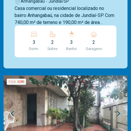
Anhangabaú - Jundiaí/SP
Casa comercial ou residencial localizado no
bairro Anhangabaú, na cidade de Jundiaí-SP. Com
740,00 m² de terreno e 190,00 m² de área
construída, composto por 4 salas, 2 copa
cozinhas, 3 banheiros sociais, quintal grande e 2
3
2
3
2
vagas de carro na frente. Imóvel próximo de
Dorm.
Suítes
Banho
Garagens
serviços, comércios e transportes.
Cód.
6285