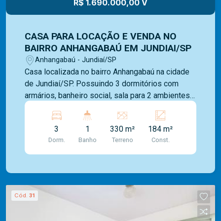
R$ 1.690.000,00 V
CASA PARA LOCAÇÃO E VENDA NO
BAIRRO ANHANGABAÚ EM JUNDIAI/SP
Anhangabaú - Jundiaí/SP
Casa localizada no bairro Anhangabaú na cidade
de Jundiaí/SP. Possuindo 3 dormitórios com
armários, banheiro social, sala para 2 ambientes
em piso frio, escritório, cozinha com armários,
banheiro de serviço, dormitório de empregada,
3
1
330 m²
184 m²
área de serviço e quarto de despejo. Somos uma
Dorm.
Banho
Terreno
Const.
imobiliária com mais de 40 anos de mercado.
Com uma vasta experiência na administração de
imóveis para venda ou locação. E contamos com
uma ampla opção de imóveis residenciais,
comerciais e lançamentos. A equipe
Cód.
31
Mediterrâneo Imóveis é especializada e recebe
treinamento exclusivo para melhor te atender.