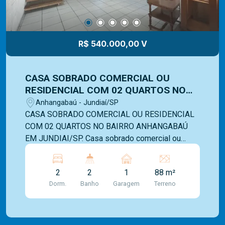
R$ 540.000,00 V
CASA SOBRADO COMERCIAL OU
RESIDENCIAL COM 02 QUARTOS NO
BAIRRO ANHANGABAÚ - JUNDIAÍ/SP.
Anhangabaú - Jundiaí/SP
CASA SOBRADO COMERCIAL OU RESIDENCIAL
COM 02 QUARTOS NO BAIRRO ANHANGABAÚ
EM JUNDIAI/SP. Casa sobrado comercial ou
residencial, com 128m2, distribuído em:
Pavimento térreo - Sala ampla - Cozinha - 1 vaga
2
2
1
88 m²
de garagem coberta - Banheiro externo -
Dorm.
Banho
Garagem
Terreno
Lavanderia Pavimento superior - 2 dormitórios -
1 banheiro Com excelente potencial para uso
residencial ou comercial, esta é uma
oportunidade para quem deseja unir praticidade,