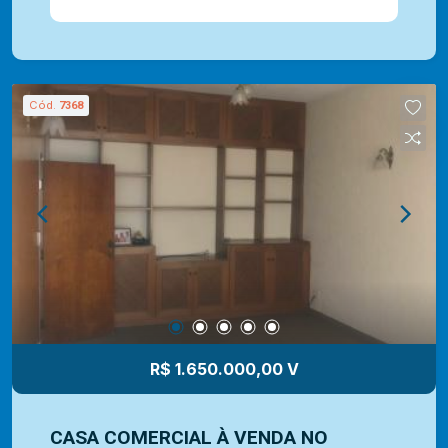
garagem e área de serviço coberta. O imóvel
encontra-se localizado em frente ao 11° Batalhão
da Polícia Militar de Jundiai (BPMI)
proporcionando total segurança. O Anhangabaú é
Cód.
7368
um bairro tradicional de Jundiaí, que combina
excelente infraestrutura, acesso fácil às
principais vias, comércio diversificado, escolas,
hospitais e diversas opções culturais e de lazer.
Somos uma imobiliária com mais de 40 anos de
mercado e com uma vasta experiência na
administração de imóveis para venda ou locação.
Contamos com uma ampla opção de imóveis
residenciais, comerciais e lançamentos e equipe
Mediterrâneo Imóveis é especializada e recebe
treinamento exclusivo para melhor te atender.
R$ 1.650.000,00 V
Ligue e solicite seu atendimento!
CASA COMERCIAL À VENDA NO