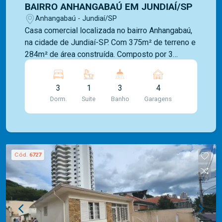
BAIRRO ANHANGABAÚ EM JUNDIAÍ/SP
Anhangabaú - Jundiaí/SP
Casa comercial localizada no bairro Anhangabaú,
na cidade de Jundiaí-SP. Com 375m² de terreno e
284m² de área construída. Composto por 3
dormitórios com armários embutidos sendo 1
suíte, escritório, banheiro social, copa cozinha,
3
1
3
4
área de serviço, quarto de despejo e quintal.
Dorm.
Suite
Banho
Garagens
Cód.
6727