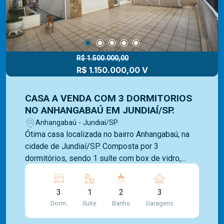
R$ 1.500.000,00
R$ 1.150.000,00 V
CASA A VENDA COM 3 DORMITORIOS
NO ANHANGABAÚ EM JUNDIAÍ/SP.
Anhangabaú - Jundiaí/SP
Ótima casa localizada no bairro Anhangabaú, na
cidade de Jundiaí/SP. Composta por 3
dormitórios, sendo 1 suíte com box de vidro,
ampla sala para 2 ambientes, copa e cozinha
recém reformada com armários, banheiro social
3
1
2
3
com box de vidro, área de serviço coberta, quarto
Dorm.
Suite
Banho
Garagens
para despejo, quintal frontal e lateral com vista
encantadora e 3 vagas de garagem cobertas.