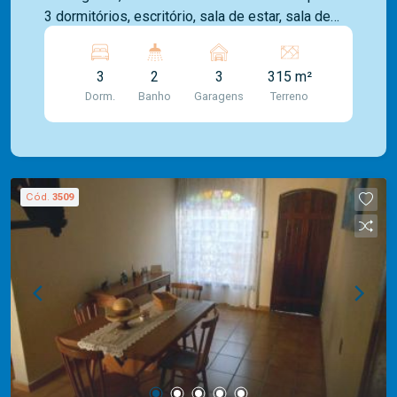
3 dormitórios, escritório, sala de estar, sala de
jantar, cozinha, 2 banheiros sociais, área de
serviço, balcão nos fundos (40m²) e 3 vagas de
3
2
3
315 m²
garagem, sendo 2 cobertas.
Dorm.
Banho
Garagens
Terreno
Cód.
3509