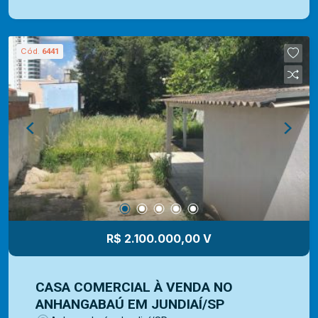
Imóvel com excelente localização, próximo a Av.
9 de Julho, serviços, comércios e transportes.
Somos uma imobiliária com mais de 40 anos de
Cód.
6441
mercado. Com uma vasta experiência na
administração de imóveis para venda ou locação.
E contamos com uma ampla opção de imóveis
residenciais, comerciais e lançamentos. A equipe
Mediterrâneo Imóveis é especializada e recebe
treinamento exclusivo para melhor te atender.
Ligue e solicite seu atendimento !
R$ 2.100.000,00 V
CASA COMERCIAL À VENDA NO
ANHANGABAÚ EM JUNDIAÍ/SP