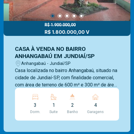
R$ 1.900.000,00
R$ 1.800.000,00 V
CASA À VENDA NO BAIRRO
ANHANGABAÚ EM JUNDIAÍ/SP
Anhangabaú - Jundiaí/SP
Casa localizada no bairro Anhangabaú, situado na
cidade de Jundiaí-SP, com finalidade comercial,
com área de terreno de 600 m² e 300 m² de área
construída, composto por uma casa na frente e
uma edícula no fundo. A casa é composta por 3
3
1
2
4
dormitórios, sendo 1 suíte, sala, copa cozinha,
Dorm.
Suite
Banho
Garagens
área de serviço, barracão garagem e quarto de
ferramentas. Edícula com 2 dormitórios, sala,
copa cozinha, banheiro, e quintal grande. Ótima