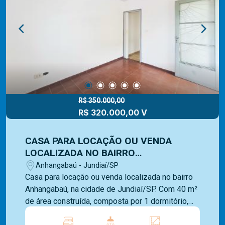
Ligue e solicite seu atendimento !
R$ 350.000,00
R$ 320.000,00 V
CASA PARA LOCAÇÃO OU VENDA
LOCALIZADA NO BAIRRO
ANHANGABAÚ, NA CIDADE DE
Anhangabaú - Jundiaí/SP
JUNDIAÍ/SP.
Casa para locação ou venda localizada no bairro
Anhangabaú, na cidade de Jundiaí/SP. Com 40 m²
de área construída, composta por 1 dormitório,
banheiro social, sala, cozinha com gabinete, área