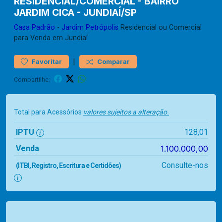
RESIDENCIAL/COMERCIAL - BAIRRO
JARDIM CICA - JUNDIAÍ/SP
Casa
Padrão
-
Jardim Petrópolis
Residencial ou Comercial
para Venda em Jundiaí
|
Favoritar
Comparar
Compartilhe:
Total para Acessórios
valores sujeitos a alteração.
IPTU
128,01
Venda
1.100.000,00
Consulte-nos
(ITBI, Registro, Escritura e Certidões)