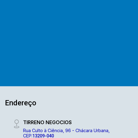
suíte, ar condicionado em 2 dos quartos,
cozinha com planejado, os banheiros possuem
3
2
4
250m²
box de vidros e gabinete, sala de estar ampla,
Dorm.
Banho
Garagens
Terreno
área de serviço com planejado, espaço gourmet
com churrasqueira e vaga para 4 carros.
Excelente localização e com segurança. Somos
uma imobiliária com mais de 40 anos de
mercado e com uma vasta experiência na
administração de imóveis para venda ou
locação. Contamos com uma ampla opção de
imóveis residenciais, comerciais e lançamentos
e equipe Mediterrâneo Imóveis é especializada
e recebe treinamento exclusivo para melhor te
atender. Ligue e solicite seu atendimento!
Endereço
TIRRENO NEGOCIOS
Rua Culto à Ciência, 96 - Chácara Urbana,
CEP:
13209-040