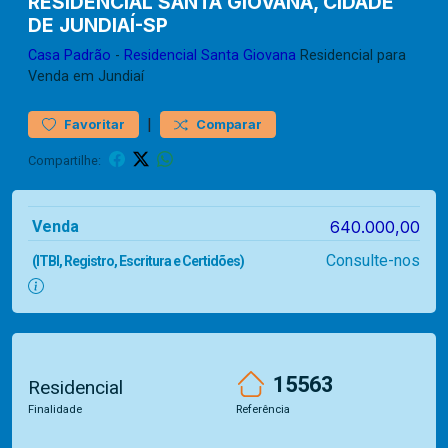
RESIDENCIAL SANTA GIOVANA, CIDADE
DE JUNDIAÍ-SP
Casa
Padrão
-
Residencial Santa Giovana
Residencial para
Venda em Jundiaí
|
Favoritar
Comparar
Compartilhe:
Venda
640.000,00
Consulte-nos
(ITBI, Registro, Escritura e Certidões)
15563
Residencial
Finalidade
Referência