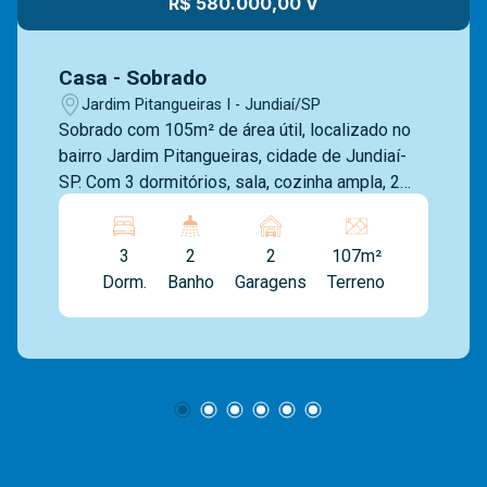
R$ 580.000,00 V
Casa - Sobrado
Jardim Pitangueiras I - Jundiaí/SP
Sobrado com 105m² de área útil, localizado no
bairro Jardim Pitangueiras, cidade de Jundiaí-
SP. Com 3 dormitórios, sala, cozinha ampla, 2
banheiros completos, lavanderia coberta, 2
vagas. Excelente localização, próximo ao
3
2
2
107m²
Sobam, rua de grande fluxo, com comércios e
Dorm.
Banho
Garagens
Terreno
serviços. Somos uma imobiliária com mais de
40 anos de mercado e com uma vasta
experiência na administração de imóveis para
venda ou locação. Contamos com uma ampla
opção de imóveis residenciais, comerciais e
lançamentos e equipe Mediterrâneo Imóveis é
especializada e recebe treinamento exclusivo
para melhor te atender. Ligue e solicite seu