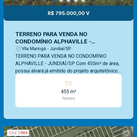
atender. Ligue e solicite seu atendimento!
R$ 795.000,00 V
TERRENO PARA VENDA NO
CONDOMÍNIO ALPHAVILLE -
JUNDIAÍ/SP
Vila Maringá - Jundiaí/SP
TERRENO PARA VENDA NO CONDOMÍNIO
ALPHAVILLE - JUNDIAÍ/SP Com 455m² de área,
possui alvará já emitido do projeto arquitetônico
para construção de 345m² , bem como, da
terraplanagem. Projeto estrutural e de arquitetura
455 m²
de interiores prontos. Condomínio clube com
Terreno
lazer completo, incluindo campo de futebol
society, quadra poliesportiva, quadra de tênis e
squash, churrasqueira, playground, piscinas
(adulto com raias, recreação e infantil), solarium,
deck molhado, bar de apoio, spa com sauna,
Cód.
17804
vestiários, fitness center, espaço gourmet, salão