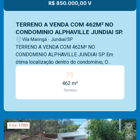
R$ 850.000,00 V
TERRENO A VENDA COM 462M² NO
CONDOMINIO ALPHAVILLE JUNDIAI SP.
Vila Maringá - Jundiaí/SP
TERRENO A VENDA COM 462M² NO
CONDOMINIO ALPHAVILLE JUNDIAI SP. Em
ótima localização dentro do condomínio, O
condomínio Alphaville I em Jundiaí é uma das
opções de alto padrão na cidade, localizado em
462 m²
uma área privilegiada, com fácil acesso às
Terreno
principais rodovias e ao centro da cidade. O
Alphaville I oferece segurança 24 horas,
infraestrutura de lazer e opções de moradia que
atendem a um público exigente. Além disso, o
condomínio conta com diversas áreas comuns,
Cód.
17797
como piscinas, quadras esportivas, playground,
academia, salão de festas, entre outras. Somos