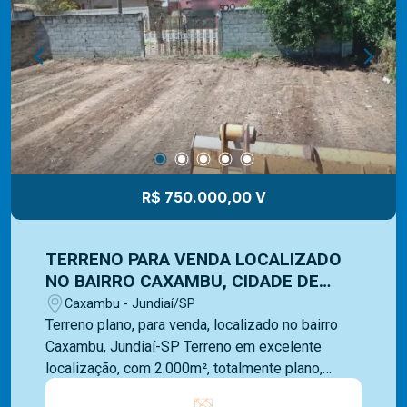
uma imobiliária com mais de 40 anos de mercado
e com uma vasta experiência na administração de
imóveis para venda ou locação. Contamos com
uma ampla opção de imóveis residenciais,
comerciais e lançamentos e equipe Mediterrâneo
Imóveis é especializada e recebe treinamento
exclusivo para melhor te atender.
R$ 750.000,00 V
TERRENO PARA VENDA LOCALIZADO
NO BAIRRO CAXAMBU, CIDADE DE
JUNDIÁI-SP
Caxambu - Jundiaí/SP
Terreno plano, para venda, localizado no bairro
Caxambu, Jundiaí-SP Terreno em excelente
localização, com 2.000m², totalmente plano,
pronto para construir. Excelente local, com