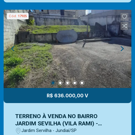
forte ligação com a natureza e o turismo rural.
Somos uma imobiliária com mais de 40 anos de
Cód.
17925
mercado e com uma vasta experiência na
administração de imóveis para venda ou locação.
Contamos com uma ampla opção de imóveis
residenciais, comerciais e lançamentos e equipe
Mediterrâneo Imóveis é especializada e recebe
treinamento exclusivo para melhor te atender.
Ligue e solicite seu atendimento!
R$ 636.000,00 V
TERRENO À VENDA NO BAIRRO
JARDIM SEVILHA (VILA RAMI) -
JUNDIAÍ/SP
Jardim Servilha - Jundiaí/SP