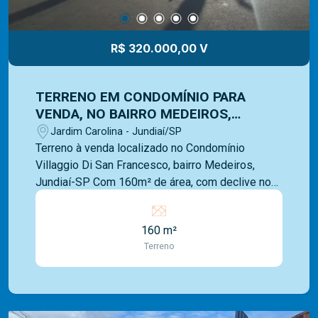
R$ 320.000,00 V
TERRENO EM CONDOMÍNIO PARA
VENDA, NO BAIRRO MEDEIROS,
CIDADE DE JUNDIAÍ-SP
Jardim Carolina - Jundiaí/SP
Terreno à venda localizado no Condomínio
Villaggio Di San Francesco, bairro Medeiros,
Jundiaí-SP Com 160m² de área, com declive nos
fundos, em ótima localização dentro do
condomínio, próximo à portaria. Condomínio com
160 m²
portaria 24h. O condomínio ainda possui
Terreno
playground, quadra poliesportiva, academia ao ar
livre e árvores frutíferas. Excelente localização,
bairro arborizado, com vista para a Serra do Japi.
Somos uma imobiliária com mais de 40 anos de