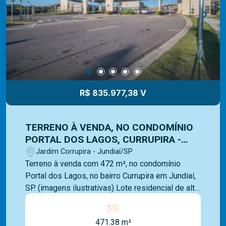
mercado e com uma vasta experiência na
administração de imóveis para venda ou locação.
Contamos com uma ampla opção de imóveis
residenciais, comerciais e lançamentos e equipe
Mediterrâneo Imóveis é especializada e recebe
treinamento exclusivo para melhor te atender.
Ligue e solicite seu atendimento!
R$ 835.977,38 V
TERRENO À VENDA, NO CONDOMÍNIO
PORTAL DOS LAGOS, CURRUPIRA -
JUNDIAÍ, SP
Jardim Corrupira - Jundiaí/SP
Terreno à venda com 472 m², no condomínio
Portal dos Lagos, no bairro Currupira em Jundiaí,
SP. (imagens ilustrativas) Lote residencial de alto
padrão em condomínio fechado, projetado para
quem busca espaço, infraestrutura e integração
471.38 m²
entre moradia, lazer e mobilidade. O condomínio