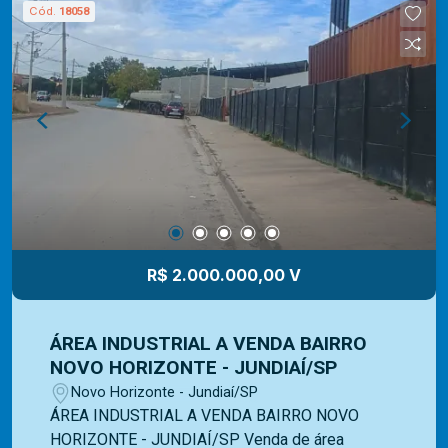
mercado e com uma vasta experiência na
Cód.
18058
administração de imóveis para venda ou locação.
Contamos com uma ampla opção de imóveis
residenciais, comerciais e lançamentos e equipe
Mediterrâneo Imóveis é especializada e recebe
treinamento exclusivo para melhor te atender.
Ligue e solicite seu atendimento!
R$ 2.000.000,00 V
ÁREA INDUSTRIAL A VENDA BAIRRO
NOVO HORIZONTE - JUNDIAÍ/SP
Novo Horizonte - Jundiaí/SP
ÁREA INDUSTRIAL A VENDA BAIRRO NOVO
HORIZONTE - JUNDIAÍ/SP Venda de área