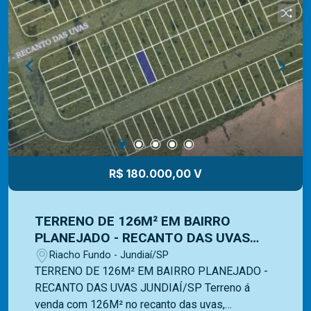
de festas, terraço, estacionamento e espaço pet;
conta ainda com cabeamento subterrâneo e
segurança 24 horas. Somos uma imobiliária com
mais de 40 anos de mercado e com uma vasta
experiência na administração de imóveis para
venda ou locação. Contamos com uma ampla
opção de imóveis residenciais, comerciais e
lançamentos e equipe Mediterrâneo Imóveis é
especializada e recebe treinamento exclusivo
para melhor te atender. Ligue e solicite seu
R$ 180.000,00 V
atendimento!
TERRENO DE 126M² EM BAIRRO
PLANEJADO - RECANTO DAS UVAS
JUNDIAÍ/SP
Riacho Fundo - Jundiaí/SP
TERRENO DE 126M² EM BAIRRO PLANEJADO -
RECANTO DAS UVAS JUNDIAÍ/SP Terreno á
venda com 126M² no recanto das uvas,