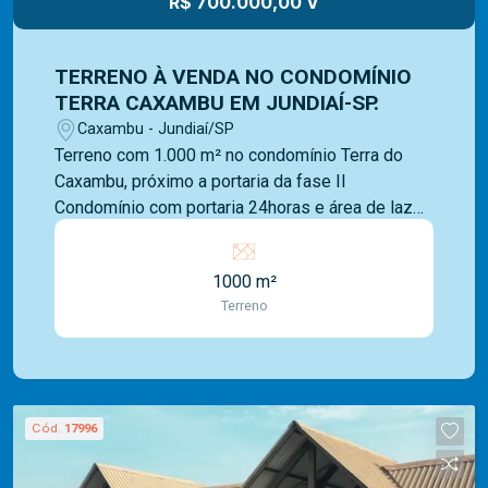
R$ 700.000,00 V
TERRENO À VENDA NO CONDOMÍNIO
TERRA CAXAMBU EM JUNDIAÍ-SP.
Caxambu - Jundiaí/SP
Terreno com 1.000 m² no condomínio Terra do
Caxambu, próximo a portaria da fase II
Condomínio com portaria 24horas e área de lazer
completa, com: piscinas, quadras poliesportivas
e espaço gourmet para eventos entre outros.
1000 m²
Somos uma imobiliária com mais de 40 anos de
Terreno
mercado e com uma vasta experiência na
administração de imóveis para venda ou locação.
Contamos com uma ampla opção de imóveis
residenciais, comerciais e lançamentos e equipe
Mediterrâneo Imóveis é especializada e recebe
Cód.
17996
treinamento exclusivo para melhor te atender.
Ligue e solicite seu atendimento!