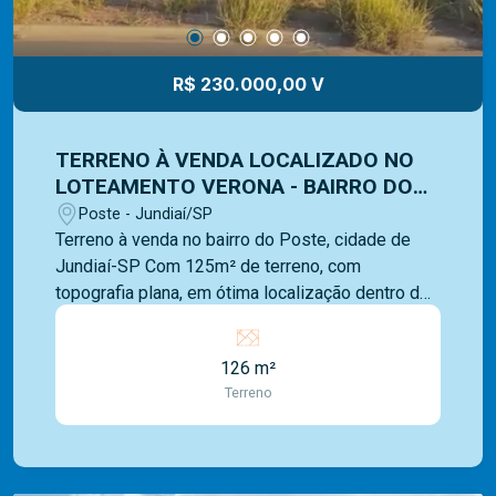
R$ 230.000,00 V
TERRENO À VENDA LOCALIZADO NO
LOTEAMENTO VERONA - BAIRRO DO
POSTE - JUNDIAÍ/SP
Poste - Jundiaí/SP
Terreno à venda no bairro do Poste, cidade de
Jundiaí-SP Com 125m² de terreno, com
topografia plana, em ótima localização dentro do
loteamento. **Loteamento aberto** Bairro
tranquilo, com muita área verde, fica localizado na
126 m²
Região Leste de Jundiaí (SP). Conhecido pelo
Terreno
seu perfil predominantemente residencial e rural,
é uma excelente opção para quem busca contato
com a natureza sem sair da cidade. Somos uma
imobiliária com mais de 40 anos de mercado e