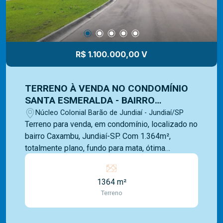
residenciais, comerciais e lançamentos e equipe
Mediterrâneo Imóveis é especializada e recebe
treinamento exclusivo para melhor te atender.
Ligue e solicite seu atendimento!
R$ 1.100.000,00 V
TERRENO À VENDA NO CONDOMÍNIO
SANTA ESMERALDA - BAIRRO
CAXAMBU - JUNDIAÍ/SP
Núcleo Colonial Barão de Jundiaí - Jundiaí/SP
Terreno para venda, em condomínio, localizado no
bairro Caxambu, Jundiaí-SP. Com 1.364m²,
totalmente plano, fundo para mata, ótima
localização dentro do condomínio. Condomínio
arborizado, com lago e portaria. O Caxambu é um
1364 m²
charmoso bairro na zona norte de Jundiaí (SP),
Terreno
famoso pela forte herança da imigração italiana. É
o coração da `Rota da Uva`, destacando-se pelas
vinícolas artesanais, restaurantes tradicionais e