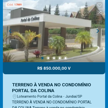
com uma vasta experiência na administração de
Cód.
17889
imóveis para venda ou locação. Contamos com
uma ampla opção de imóveis residenciais,
comerciais e lançamentos e equipe Mediterrâneo
Imóveis é especializada e recebe treinamento
exclusivo para melhor te atender. Ligue e solicite
seu atendimento!
R$ 850.000,00 V
TERRENO À VENDA NO CONDOMÍNIO
PORTAL DA COLINA
Loteamento Portal da Colina - Jundiaí/SP
TERRENO À VENDA NO CONDOMÍNIO PORTAL
DA COLINA Terreno à venda no condomínio