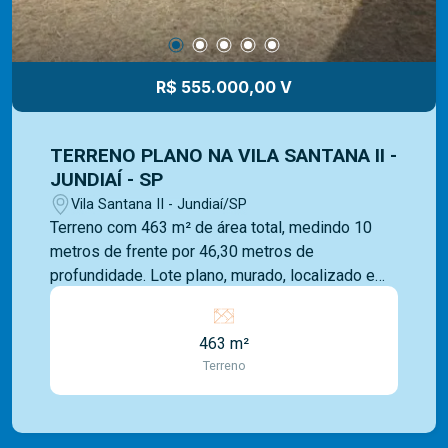
R$ 555.000,00 V
TERRENO PLANO NA VILA SANTANA II -
JUNDIAÍ - SP
Vila Santana II - Jundiaí/SP
Terreno com 463 m² de área total, medindo 10
metros de frente por 46,30 metros de
profundidade. Lote plano, murado, localizado em
área urbanizada, com acesso a infraestrutura
básica do entorno. O bairro Vila Santana II está
463 m²
localizado na cidade de Jundiaí, no estado de
Terreno
São Paulo. Faz parte da malha urbana da cidade e
conta com cerca de 17 ruas e estabelecimentos
comerciais variados em seu entorno. A região
oferece infraestrutura local de serviços e