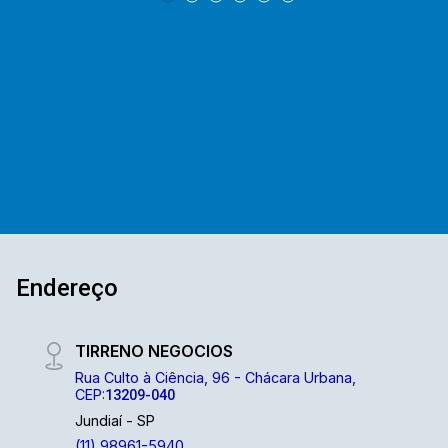
qualidade de vida para seus moradores. Ideal
para quem busca tranquilidade e proximidade
com a cidade. Somos uma imobiliária com mais
de 40 anos de mercado e com uma vasta
experiência na administração de imóveis para
venda ou locação. Contamos com uma ampla
opção de imóveis residenciais, comerciais e
lançamentos e equipe Mediterrâneo Imóveis é
especializada e recebe treinamento exclusivo
para melhor te atender. Ligue e solicite
seu atendimento !
Endereço
TIRRENO NEGOCIOS
Rua Culto à Ciência, 96 - Chácara Urbana,
CEP:
13209-040
Jundiaí - SP
(11) 98961-5940