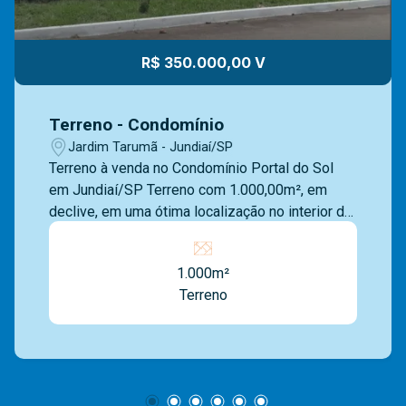
R$ 350.000,00 V
Terreno - Condomínio
Jardim Tarumã - Jundiaí/SP
Terreno à venda no Condomínio Portal do Sol
em Jundiaí/SP Terreno com 1.000,00m², em
declive, em uma ótima localização no interior do
condomínio. O Condomínio Portal do Sol, em
Jundiaí, é um residencial de alto padrão,
1.000m²
oferecendo segurança 24 horas e infraestrutura
Terreno
de qualidade. Localizado próximo ao centro da
cidade, proporciona fácil acesso às principais
rodovias, como Anhanguera e Bandeirantes. A
região conta com comércios, escolas e
supermercados, oferecendo conveniência e