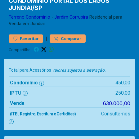
CONDOMINIO PORTAL DOS LAGOS
JUNDIAI/SP
Terreno
Condomínio
-
Jardim Corrupira
Residencial para
Venda em Jundiaí
|
Favoritar
Comparar
Compartilhe:
Total para Acessórios
valores sujeitos a alteração.
Condomínio
450,00
IPTU
250,00
Venda
630.000,00
Consulte-nos
(ITBI, Registro, Escritura e Certidões)