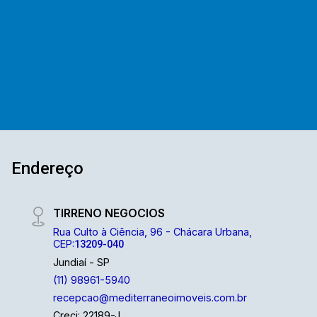
locação. E contamos com uma ampla opção de
imóveis residenciais, comerciais e lançamentos.
A equipe Mediterrâneo Imóveis é especializada
e recebe treinamento exclusivo para melhor te
atender. Ligue e solicite seu atendimento !
Endereço
TIRRENO NEGOCIOS
Rua Culto à Ciência, 96 - Chácara Urbana,
CEP:
13209-040
Jundiaí - SP
(11) 98961-5940
recepcao@mediterraneoimoveis.com.br
Creci: 22189-J