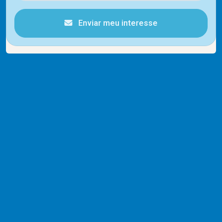
Enviar meu interesse
Cód.
13427