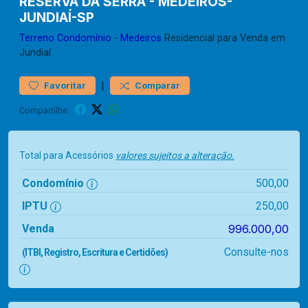
RESERVA DA SERRA - MEDEIROS-
JUNDIAÍ-SP
Terreno
Condomínio
-
Medeiros
Residencial para Venda em
Jundiaí
|
Favoritar
Comparar
Compartilhe:
Total para Acessórios
valores sujeitos a alteração.
Condomínio
500,00
IPTU
250,00
Venda
996.000,00
Consulte-nos
(ITBI, Registro, Escritura e Certidões)