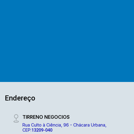
compra junto ao terreno vizinho, também de
350m²
350m² (valores separados; consultar valor do
Terreno
terreno vizinho). Somos uma imobiliária com
mais de 40 anos de mercado. Com uma vasta
experiência na administração de imóveis para
venda ou locação. E contamos com uma ampla
opção de imóveis residenciais, comerciais e
lançamentos. A equipe Mediterrâneo Imóveis é
especializada e recebe treinamento exclusivo
para melhor te atender. Ligue e solicite seu
atendimento!
Endereço
TIRRENO NEGOCIOS
Rua Culto à Ciência, 96 - Chácara Urbana,
CEP:
13209-040