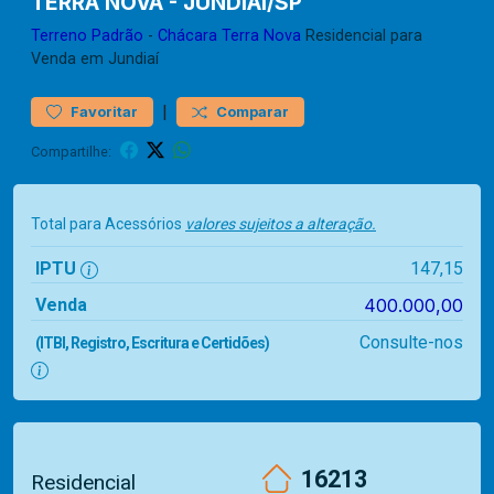
TERRA NOVA - JUNDIAI/SP
Terreno
Padrão
-
Chácara Terra Nova
Residencial para
Venda em Jundiaí
|
Favoritar
Comparar
Compartilhe:
Total para Acessórios
valores sujeitos a alteração.
IPTU
147,15
Venda
400.000,00
Consulte-nos
(ITBI, Registro, Escritura e Certidões)
16213
Residencial