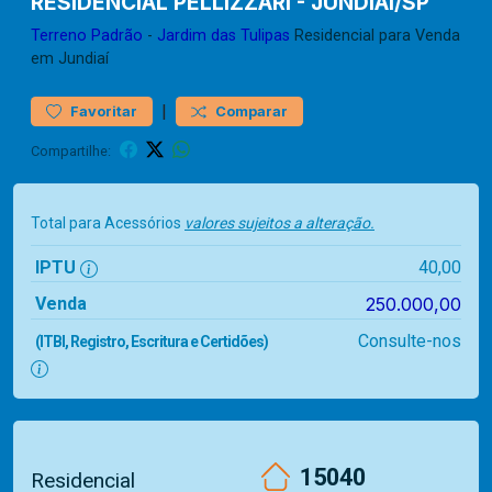
RESIDENCIAL PELLIZZARI - JUNDIAÍ/SP
Terreno
Padrão
-
Jardim das Tulipas
Residencial para Venda
em Jundiaí
|
Favoritar
Comparar
Compartilhe:
Total para Acessórios
valores sujeitos a alteração.
IPTU
40,00
Venda
250.000,00
Consulte-nos
(ITBI, Registro, Escritura e Certidões)
15040
Residencial