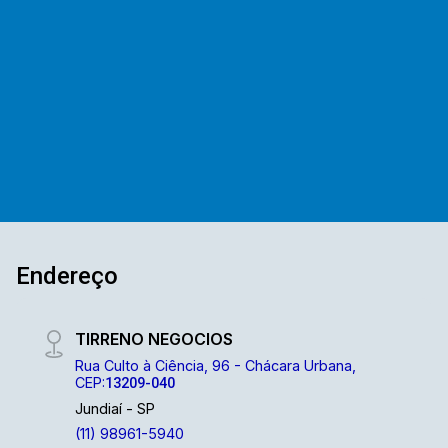
Terreno
A. Útil
mercado. Com uma vasta experiência na
administração de imóveis para venda ou
locação. E contamos com uma ampla opção de
imóveis residenciais, comerciais e lançamentos.
A equipe Mediterrâneo Imóveis é especializada
e recebe treinamento exclusivo para melhor te
atender. Ligue e solicite seu atendimento !
Endereço
TIRRENO NEGOCIOS
Rua Culto à Ciência, 96 - Chácara Urbana,
CEP:
13209-040
Jundiaí - SP
(11) 98961-5940